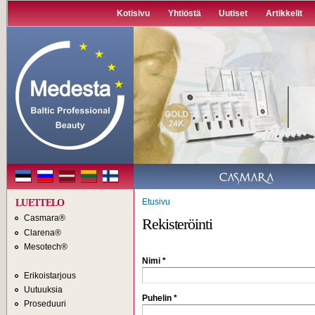
H
Kotisivu
Yhtiöstä
Uutiset
Artikkelit
p
Etusivu
LUETTELO
Casmara®
Rekisteröinti
Clarena®
Mesotech®
Nimi
*
Erikoistarjous
Uutuuksia
Puhelin
*
Proseduuri