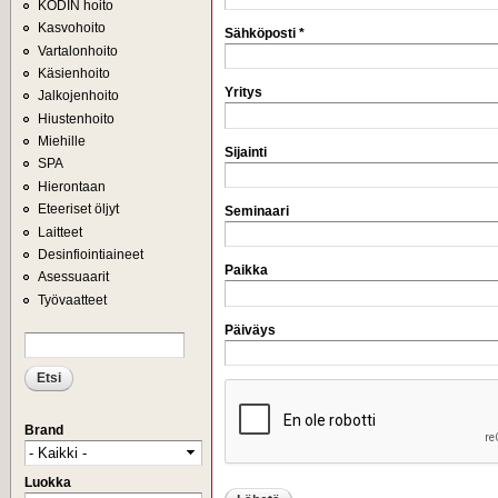
KODIN hoito
Kasvohoito
Sähköposti
*
Vartalonhoito
Käsienhoito
Yritys
Jalkojenhoito
Hiustenhoito
Miehille
Sijainti
SPA
Hierontaan
Eteeriset öljyt
Seminaari
Laitteet
Desinfiointiaineet
Paikka
Asessuaarit
Työvaatteet
Päiväys
Etsi
HAKULOMAKE
Brand
Luokka