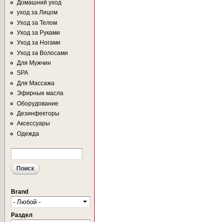
Домашний уход
уход за Лицом
Уход за Телом
Уход за Руками
Уход за Ногами
Уход за Волосами
Для Мужчин
SPA
Для Массажа
Эфирные масла
Оборудование
Дезинфекторы
Аксессуары
Одежда
Поиск
ФОРМА ПОИСКА
Brand
Раздел