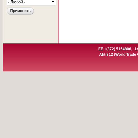
EE +(372) 5154806,
L
Ahtri 12
(World Trade C