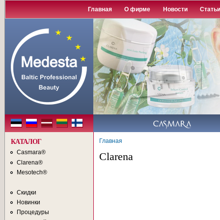
П
Главная
О фирме
Новости
Стать
о
с
Главная
КАТАЛОГ
Casmara®
Clarena
Clarena®
Mesotech®
Скидки
Новинки
Процедуры