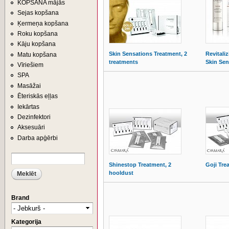
KOPŠANA mājās
Sejas kopšana
Ķermeņa kopšana
Roku kopšana
Kāju kopšana
Skin Sensations Treatment, 2
Revitali
Matu kopšana
treatments
Skin Sen
Vīriešiem
SPA
Masāžai
Ēteriskās eļļas
Iekārtas
Dezinfektori
Aksesuāri
Darba apģērbi
Meklēt
MEKLĒŠANAS FORMA
Shinestop Treatment, 2
Goji Tre
hooldust
Brand
Kategorija