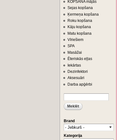
KOPŠANA mājās
Sejas kopšana
Ķermeņa kopšana
Roku kopšana
Kāju kopšana
Matu kopšana
Vīriešiem
SPA
Masāžai
Ēteriskās eļļas
Iekārtas
Dezinfektori
Aksesuāri
Darba apģērbi
Meklēt
MEKLĒŠANAS FORMA
Brand
Kategorija