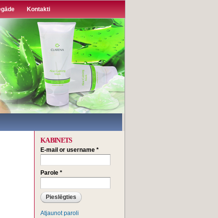
egāde
Kontakti
KABINETS
E-mail or username
*
Parole
*
Atjaunot paroli