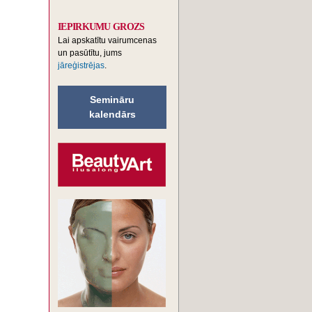
IEPIRKUMU GROZS
Lai apskatītu vairumcenas
un pasūtītu, jums
jāreģistrējas
.
Semināru
kalendārs