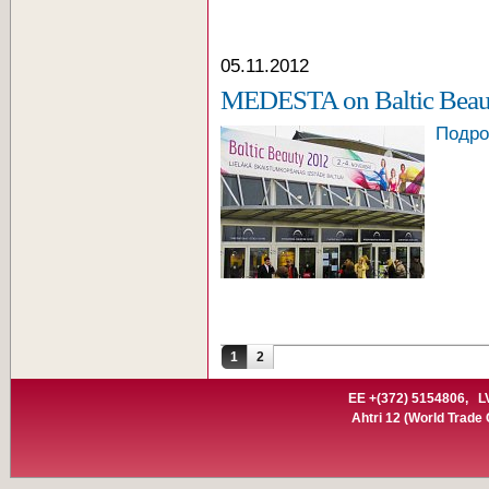
05.11.2012
MEDESTA on Baltic Beauty
Подро
Lapas
1
2
EE +(372) 5154806,
L
Ahtri 12
(World Trade C