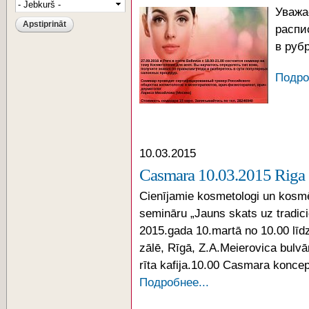
Уважа
распи
в рубр
Подро
10.03.2015
Casmara 10.03.2015 Riga
Cienījamie kosmetologi un kos
semināru „Jauns skats uz tradici
2015.gada 10.martā no 10.00 lī
zālē, Rīgā, Z.A.Meierovica bulvā
rīta kafija.10.00 Сasmara koncep
Подробнее...