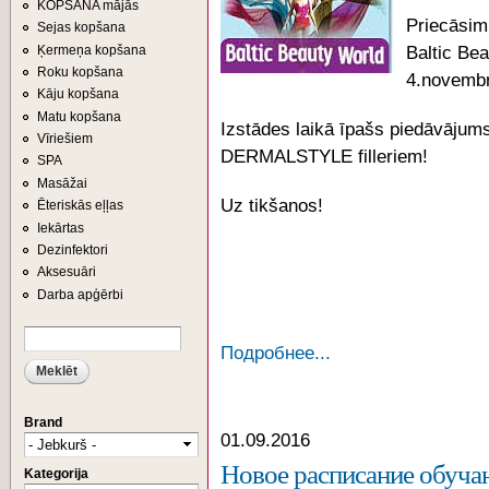
KOPŠANA mājās
Priecāsim
Sejas kopšana
Ķermeņa kopšana
Baltic Be
Roku kopšana
4.novemb
Kāju kopšana
Matu kopšana
Izstādes laikā īpašs piedāvājum
Vīriešiem
DERMALSTYLE filleriem!
SPA
Masāžai
Uz tikšanos!
Ēteriskās eļļas
Iekārtas
Dezinfektori
Aksesuāri
Darba apģērbi
Meklēt
MEKLĒŠANAS FORMA
Подробнее...
Brand
01.09.2016
Новое расписание обуч
Kategorija