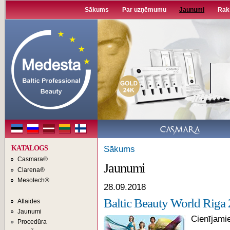
Pā
Sākums
Par uzņēmumu
Jaunumi
Rak
u
g
s
KATALOGS
Sākums
Casmara®
Jaunumi
Clarena®
Mesotech®
28.09.2018
Baltic Beauty World Riga
Atlaides
Jaunumi
Cienījamie
Procedūra