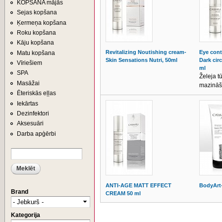
KOPŠANA mājās
Sejas kopšana
Ķermeņa kopšana
Roku kopšana
Kāju kopšana
Revitalizing Noutishing cream-
Eye cont
Matu kopšana
Skin Sensations Nutri, 50ml
Dark cir
Vīriešiem
ml
SPA
Želeja t
Masāžai
mazināš
Ēteriskās eļļas
Iekārtas
Dezinfektori
Aksesuāri
Darba apģērbi
Meklēt
MEKLĒŠANAS FORMA
ANTI-AGE MATT EFFECT
BodyArt
Brand
CREAM 50 ml
Kategorija