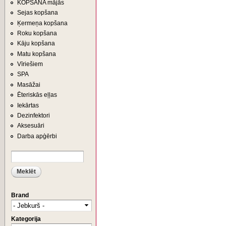
KOPŠANA mājās
Sejas kopšana
Ķermeņa kopšana
Roku kopšana
Kāju kopšana
Matu kopšana
Vīriešiem
SPA
Masāžai
Ēteriskās eļļas
Iekārtas
Dezinfektori
Aksesuāri
Darba apģērbi
Meklēt
MEKLĒŠANAS FORMA
Brand
Kategorija